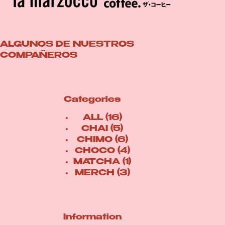
ALGUNOS DE NUESTROS
COMPAÑEROS
Categories
16
ALL
16
productos
5
CHAI
5
productos
6
CHIMO
6
productos
4
CHOCO
4
productos
1
MATCHA
1
3
producto
MERCH
3
productos
Information