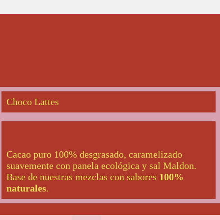
Choco Lattes
Cacao puro 100% desgrasado, caramelizado
suavemente con panela ecológica y sal Maldon.
Base de nuestras mezclas con sabores
100%
naturales
.