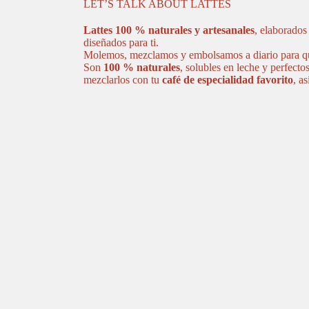
LET’S TALK ABOUT LATTES
Lattes 100 % naturales y artesanales
, elaborados
diseñados para ti.
Molemos, mezclamos y embolsamos a diario para que
Son
100 % naturales
, solubles en leche y perfecto
mezclarlos con tu
café de especialidad favorito
, a