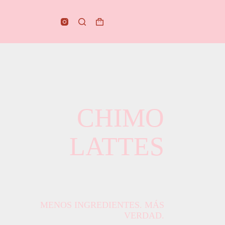
Carro
de
compra
CHIMO
LATTES
VAN
CA
MENOS INGREDIENTES. MÁS
VERDAD.